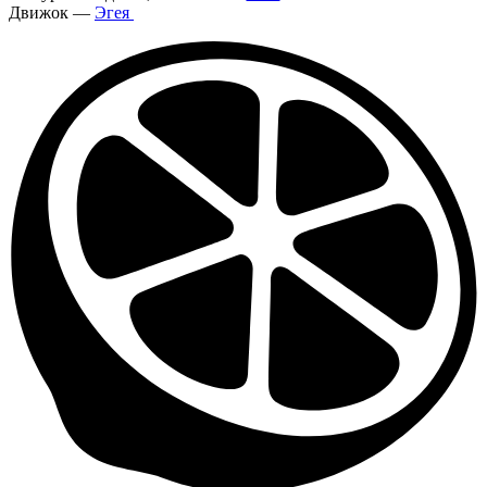
Движок —
Эгея