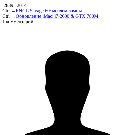
2839
2014
Ctrl ←
ENGL Savage 60: меняем лампы
Ctrl →
Обновление iMac: i7-2600 & GTX 780M
1 комментарий