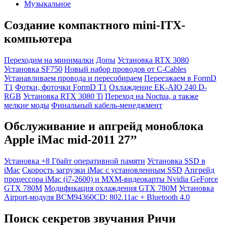
Музыкальное
Создание компактного mini-ITX-
компьютера
Переходим на минималки
Допы
Установка RTX 3080
Установка SF750
Новый набор проводов от C-Cables
Устанавливаем провода и пересобираем
Переезжаем в FormD
T1
Фотки, фоточки FormD T1
Охлаждение EK-AIO 240 D-
RGB
Установка RTX 3080 Ti
Переход на Noctua, а также
мелкие моды
Финальный кабель-менеджмент
Обслуживание и апгрейд моноблока
Apple iMac mid-2011 27’’
Установка +8 Гбайт оперативной памяти
Установка SSD в
iMac
Скорость загрузки iMac с установленным SSD
Апгрейд
процессора iMac (i7-2600) и MXM-видеокарты Nvidia GeForce
GTX 780M
Модификация охлаждения GTX 780M
Установка
Airport-модуля BCM94360CD: 802.11ac + Bluetooth 4.0
Поиск секретов звучания Ричи