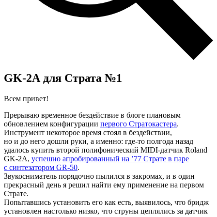
GK-2A для Страта №1
Всем привет!
Прерываю временное бездействие в блоге плановым
обновлением конфигурации
первого Стратокастера
.
Инструмент некоторое время стоял в бездействии,
но и до него дошли руки, а именно: где-то полгода назад
удалось купить второй полифонический MIDI-датчик Roland
GK-2A,
успешно апробированный на ’77 Страте в паре
с синтезатором GR-50
.
Звукосниматель порядочно пылился в закромах, и в один
прекрасный день я решил найти ему применение на первом
Страте.
Попытавшись установить его как есть, выявилось, что бридж
установлен настолько низко, что струны цеплялись за датчик