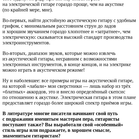
на электрической гитаре гораздо проще, чем на акустике
(по крайней мере, мне).
Во-первых, найти достойную акустическую гитару с удобным
грифом, с минимальным расстоянием струн до ладов
и хорошим звучанием гораздо хлопотнее и «затратнее», чем
электрическую: сказывается высокий стандарт производства
электроинструментов.
Во-вторых, диапазон звуков, которые можно извлечь
из акустической гитары, несравним с возможностями
электронных инструментов, в конце концов, и на электрике
можно играть в акустическом режиме!
Ну и наболевшее: все примеры игры на акустической гитаре,
на которой «лабали» мои сверстники — лишь набор из трёх
«блатных» аккордов, это и внесло определённый скепсис
по отношению к акустике. Электрическая гитара в этом плане
предоставляет гораздо более широкий спектр приёмов игры.
В литературе многие писатели начинают свой путь
с подражания именитым мастерам пера, гитаристы
поступают также? Вы выработали свой «особенный»
стиль игры или подражаете, в хорошем смысле,
знаменитым гитаристам?