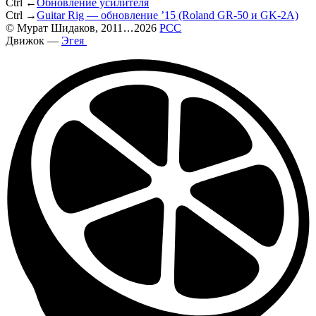
Ctrl ←
Обновление усилителя
Ctrl →
Guitar Rig — обновление ’15 (Roland GR-50 и GK-2A)
©
Мурат Шидаков
, 2011
...
2026
РСС
Движок —
Эгея