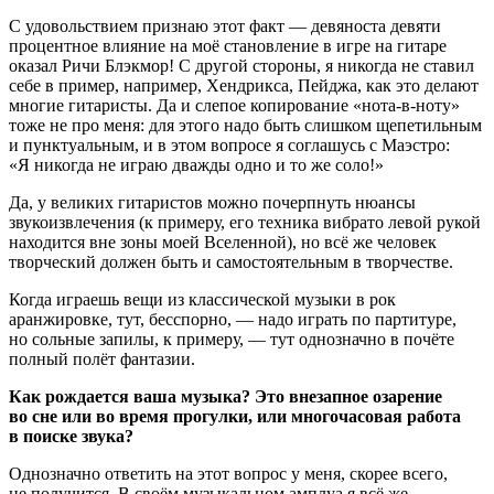
С удовольствием признаю этот факт — девяноста девяти
процентное влияние на моё становление в игре на гитаре
оказал Ричи Блэкмор! С другой стороны, я никогда не ставил
себе в пример, например, Хендрикса, Пейджа, как это делают
многие гитаристы. Да и слепое копирование «нота-в-ноту»
тоже не про меня: для этого надо быть слишком щепетильным
и пунктуальным, и в этом вопросе я соглашусь с Маэстро:
«Я никогда не играю дважды одно и то же соло!»
Да, у великих гитаристов можно почерпнуть нюансы
звукоизвлечения (к примеру, его техника вибрато левой рукой
находится вне зоны моей Вселенной), но всё же человек
творческий должен быть и самостоятельным в творчестве.
Когда играешь вещи из классической музыки в рок
аранжировке, тут, бесспорно, — надо играть по партитуре,
но сольные запилы, к примеру, — тут однозначно в почёте
полный полёт фантазии.
Как рождается ваша музыка? Это внезапное озарение
во сне или во время прогулки, или многочасовая работа
в поиске звука?
Однозначно ответить на этот вопрос у меня, скорее всего,
не получится. В своём музыкальном амплуа я всё же