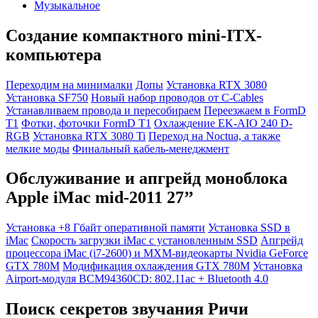
Музыкальное
Создание компактного mini-ITX-
компьютера
Переходим на минималки
Допы
Установка RTX 3080
Установка SF750
Новый набор проводов от C-Cables
Устанавливаем провода и пересобираем
Переезжаем в FormD
T1
Фотки, фоточки FormD T1
Охлаждение EK-AIO 240 D-
RGB
Установка RTX 3080 Ti
Переход на Noctua, а также
мелкие моды
Финальный кабель-менеджмент
Обслуживание и апгрейд моноблока
Apple iMac mid-2011 27’’
Установка +8 Гбайт оперативной памяти
Установка SSD в
iMac
Скорость загрузки iMac с установленным SSD
Апгрейд
процессора iMac (i7-2600) и MXM-видеокарты Nvidia GeForce
GTX 780M
Модификация охлаждения GTX 780M
Установка
Airport-модуля BCM94360CD: 802.11ac + Bluetooth 4.0
Поиск секретов звучания Ричи