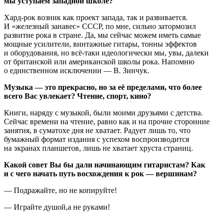
мы уступаем западной школе?
Хард-рок возник как проект запада, так и развивается.
И «железный занавес» СССР, по мне, сильно затормозил
развитие рока в стране. Да, мы сейчас можем иметь самые
мощные усилители, винтажные гитары, тонны эффектов
и оборудования, но всё-таки идеологически мы, увы, далеки
от британской или американской школы рока. Напомню
о единственном исключении — В. Зинчук.
Музыка — это прекрасно, но за её пределами, что более
всего Вас увлекает? Чтение, спорт, кино?
Книги, наряду с музыкой, были моими друзьями с детства.
Сейчас времени на чтение, равно как и на прочие сторонние
занятия, в суматохе дня не хватает. Радует лишь то, что
бумажный формат издания с успехом воспроизводится
на экранах планшетов, лишь не хватает хруста страниц.
Какой совет Вы бы дали начинающим гитаристам? Как
и с чего начать путь восхождения к рок — вершинам?
— Подражайте, но не копируйте!
— Играйте душой,а не руками!