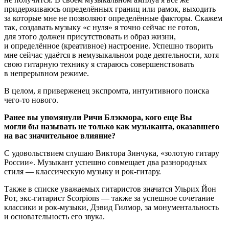
придерживаюсь определённых границ или рамок, выходить
за которые мне не позволяют определённые факторы. Скажем
так, создавать музыку «с нуля» я точно сейчас не готов,
для этого должен присутствовать и образ жизни,
и определённое (креативное) настроение. Успешно творить
мне сейчас удаётся в немузыкальном роде деятельности, хотя
свою гитарную технику я стараюсь совершенствовать
в непрерывном режиме.
В целом, я приверженец экспромта, интуитивного поиска
чего-то нового.
Ранее вы упомянули Ричи Блэкмора, кого еще Вы
могли бы называть не только как музыканта, оказавшего
на вас значительное влияние?
С удовольствием слушаю Виктора Зинчука, «золотую гитару
России». Музыкант успешно совмещает два разнородных
стиля — классическую музыку и рок-гитару.
Также в списке уважаемых гитаристов значатся Ульрих Йон
Рот, экс-гитарист Scorpions — также за успешное сочетание
классики и рок-музыки, Дэвид Гилмор, за монументальность
и основательность его звука.