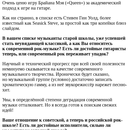
Очень ценю игру Брайана Мэя («Queen») за академический
подход к игре на гитаре.
Как ни странно, в списке есть Стивен Гин Уолд, более
известный как Seasick Steve, за простой как три копейки блюз
слайдом.
В вашем списке музыканты старой школы, уже успевшей
стать неувядающей классикой, а как Вы относитесь
к современной рок-музыке? Есть ли достойные гитаристы
теперь, или современный рок переживает упадок?
Научный и технический прогресс при всей своей полезности
неминуемо сказывается на качестве современного
музыкального творчества. Иронически будет сказано,
но музыкальной группе (условно) достаточно записать
хроматическую гамму, а из неё звукорежиссёр нарежет песню-
хит.
Увы, в определённой степени деградация современной
музыки отталкивает. Но я всегда готов к поискам свежих
идей!
Ваше отношение к советской, а теперь и российской рок-
школе? Есть ли достойные исполнители, сильно ли