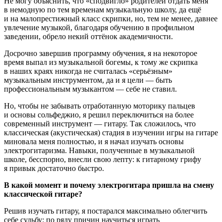
Не могу объяснить, что «сподвигло» родителей отдать меня
в немодную по тем временам музыкальную школу, да ещё
и на малопрестижный класс скрипки, но, тем не менее, давнее
увлечение музыкой, благодаря обучению в профильном
заведении, обрело некий оттёнок академичности.
Досрочно завершив программу обучения, я на некоторое
время выпал из музыкальной богемы, к тому же скрипка
в наших краях никогда не считалась «серьёзным»
музыкальным инструментом, да и я цели — быть
профессиональным музыкантом — себе не ставил.
Но, чтобы не забывать отработанную моторику пальцев
и основы сольфеджио, я решил переключиться на более
современный инструмент — гитару. Так сложилось, что
классическая (акустическая) стадия в изучении игры на гитаре
миновала меня полностью, и я начал изучать основы
электрогитаризма. Навыки, полученные в музыкальной
школе, бесспорно, внесли свою лепту: к гитарному грифу
я привык достаточно быстро.
В какой момент и почему электрогитара пришла на смену
классической гитаре?
Решив изучать гитару, я постарался максимально облегчить
себе судьбу: по ряду причин научиться играть